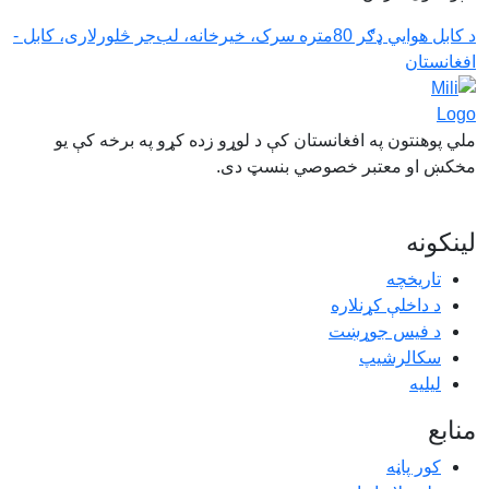
د کابل هوايي ډګر 80متره سرک، خيرخانه، لب‌جر څلورلاری، کابل -
افغانستان
ملي پوهنتون په افغانستان کې د لوړو زده کړو په برخه کې یو
مخکښ او معتبر خصوصي بنسټ دی.
موږ دلته وڅارئ
لینکونه
تاریخچه
د داخلې کړنلاره
د فیس جوړښت
سکالرشیپ
ليليه
منابع
کور پاڼه