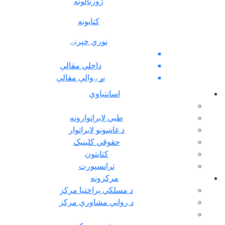
ژورنالونه
کتابونه
نورې خپرنۍ
داخلي مقالې
نړۍوالې مقالې
اسانتیاوې
طبي لابراتوارونه
د غاښونو لابراتوار
حقوقي کلينيک
کتابتون
ترانسپورت
مرکزونه
د مسلکي پراختيا مرکز
د رواني مشاورې مرکز