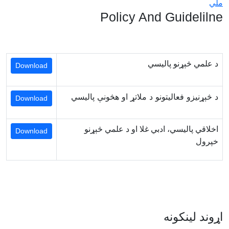
ملي
Policy And Guidelilne
د علمي څېړنو پالیسي
Download
د څېړنیزو فعالیتونو د ملاتړ او هڅونې پالیسي
Download
اخلاقي پالیسي، ادبي غلا او د علمي څېړنو
Download
خپرول
اړوند لینکونه