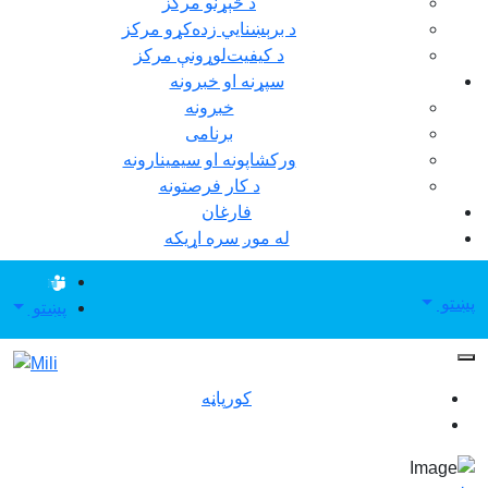
د څېړنو مرکز
د برېښنايي زده‌کړو مرکز
د کيفيت‌لوړونې مرکز
سپړنه او خبرونه
خبرونه
برنامی
ورکشاپونه او سيمينارونه
د کار فرصتونه
فارغان
له موږ سره اړيکه
پښتو
پښتو
کورپاڼه