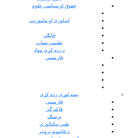
حقوق او سیاسی علوم
ليدلوری او ماموريت
څانګې
تعلیمي نصاب
د زده کړې مواد
فارمسي
نیمه لوړی زده کړی
فارمسی
قابله گی
نرسنګ
طبي ټیکنالوژي
د غاښونو پروتیز