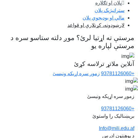
پلان او تګلاره
ستراتيژيک پلان
مالي او بوديجوي پلان
لارښودونه، کړنلارې او قواعد
مرستې ته اړتیا لرئ؟ موږ دلته ستاسو سره د
مرستې لپاره یو
آنلاین ملاتړ ترلاسه کړئ
+93781126060
زموږ سره اړیکه ونیسئ
زموږ سره اړیکه ونیسئ
+93781126060
بریښنالیک را واستوئ
Info@mili.edu.af
د پوهنتون ادرس