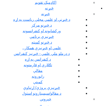
اکاډميک تقويم
څېړنه
څېړنه
د څېړنې او علمي مجلې رياست په اړه
د څېړنو مرکز
ورکشاپونه او کنفرانسونه
څېړنيزې برنامې
د څېړنو کمېټه
علمي او څېړنيزې همکارۍ
د درملو ملي علمي - څېړنيز کنفرانس
د کنفرانس په اړه
تګلارې او فارمټونه
مقالې
راپورونه
کمېټې
څېړنيزې پروژې/ اړتياوې
د مقالو/سیمینارونو استول
خپرونې