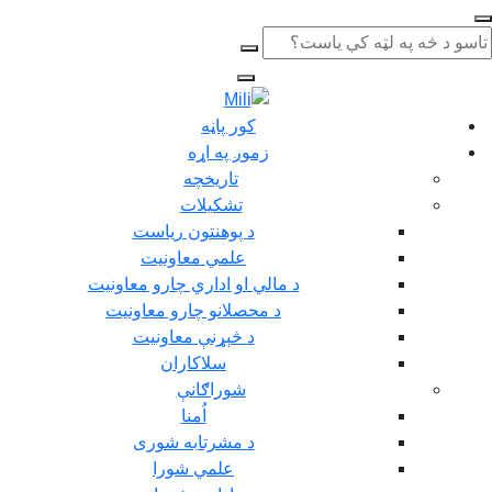
کور پاڼه
زموږ په اړه
تاریخچه
تشکيلات
د پوهنتون رياست
علمي معاونيت
د مالي او اداري چارو معاونيت
د محصلانو چارو معاونيت
د څېړنې معاونيت
سلاکاران
شوراګانې
اُمنا
د مشرتابه شوری
علمي شورا