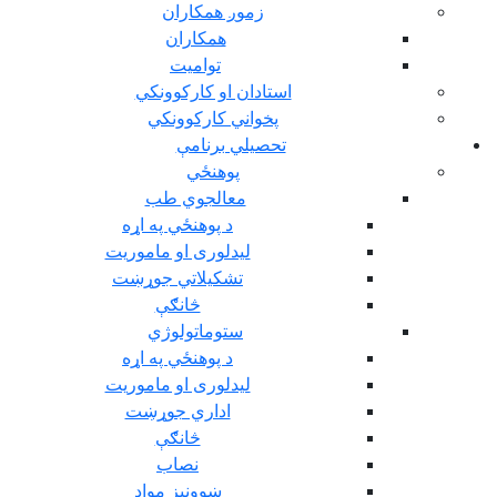
زموږ همکاران
همکاران
توامیت
استادان او کارکوونکي
پخواني کارکوونکي
تحصيلي برنامې
پوهنځي
معالجوي طب
د پوهنځي په اړه
ليدلوری او ماموريت
تشکیلاتي جوړښت
څانګې
ستوماتولوژي
د پوهنځي په اړه
ليدلوری او ماموريت
اداري جوړښت
څانګې
نصاب
ښوونيز مواد