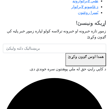
طبي لابراتوارونه
د غاښونو لابراتوار
یُسرا روغتون
اړیکه ونیسئ!
زموږ تازه خبرونه او خبرونه ترلاسه کولو لپاره زموږ خبر پاڼه کې
ګډون وکړئ
همدا اوس ګډون وکړئ
د کاپي رایټ حق له ملي پوهنتون سره خوندي دی.