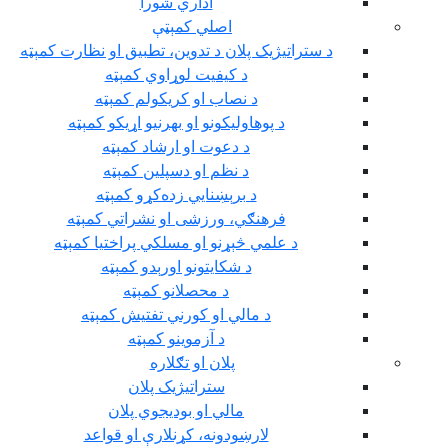
اداري شورا
اصلي کمېټې
د ستراتيژيک پلان د تدوين، تطبيق او نظارت کمېټه
د کيفيت لوړاوي کمېټه
د نصاب او کريکولم کمېټه
د پوهاوليکونو او بهرنيو اړيکو کمېټه
د دعوت او ارشاد کمېټه
د نظم او دسپلين کمېټه
د برېښنايي زده‌کړو کمېټه
فرهنګي، ورزشی او نشراتي کمېټه
د علمي څېړنو او مسلکي پراختيا کمېټه
د شکايتونو اورېدو کمېټه
د محصلانو کمېټه
د مالي او کورني تفتيش کمېټه
د آزموينو کمېټه
پلان او تګلاره
ستراتيژيک پلان
مالي او بوديجوي پلان
لارښودونه، کړنلارې او قواعد