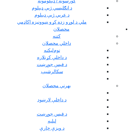
کورسونه / ډیپلومونه
د انګلیسي ژبې ډیپلوم
د عربي ژبې ډیپلوم
ملي د لوړو زده کړو ښوونیزه اکاډمي
محصلان
کتنه
داخلي محصلان
نوم‌ليکنه
د داخلې کړنلاره
د فیس جوړښت
سکالرشیپ
بهرني محصلان
د داخلې لارښود
د فیس جوړښت
ليليه
د ویزې چارې