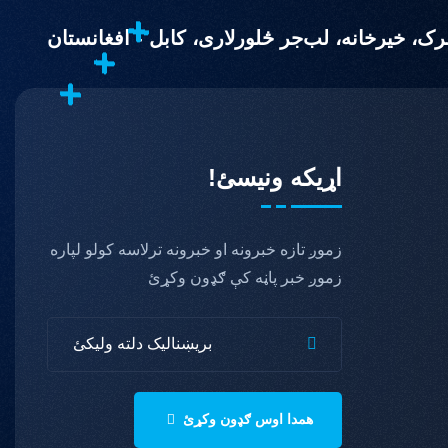
اړیکه ونیسئ!
زموږ تازه خبرونه او خبرونه ترلاسه کولو لپاره
زموږ خبر پاڼه کې ګډون وکړئ
همدا اوس ګډون وکړئ