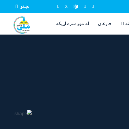
پښتو
نه
فارغان
له موږ سره اړيکه