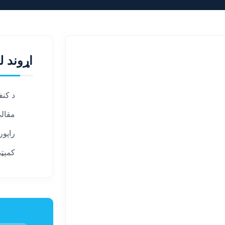
اړوند ل
د کنف
مقال
راپور
کمېټ