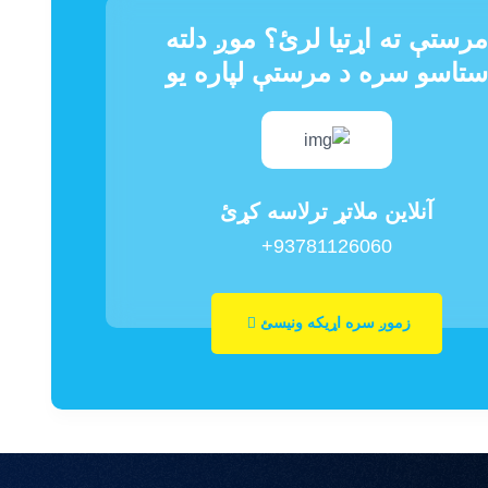
رستې ته اړتیا لرئ؟ موږ دلته
تاسو سره د مرستې لپاره یو
آنلاین ملاتړ ترلاسه کړئ
+93781126060
زموږ سره اړیکه ونیسئ