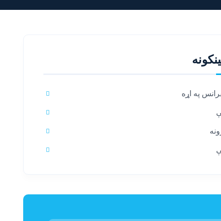
ینکونه
رانس په اړه
ې
ونه
ې