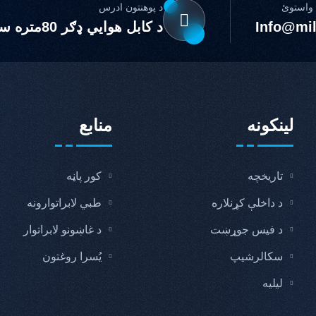
 واستوئ
د پوهنتون ادرس
Info@mil
د کابل هوايي ډګر 80متره سرک، خيرخانه، لب‌جر څلورلاری، کابل - افغانستان
لینکونه
منابع
تاریخچه
کور پاڼه
د داخلې کړنلاره
طبي لابراتوارونه
د فیس جوړښت
د غاښونو لابراتوار
سکالرشیپ
یُسرا روغتون
ليليه