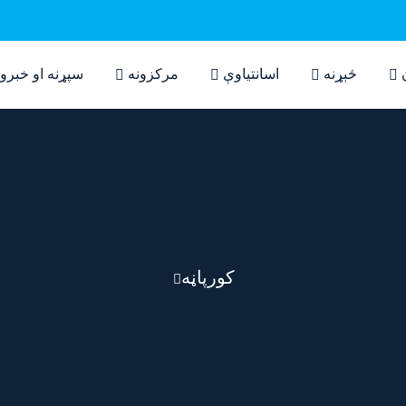
څېړنه
اسانتیاوې
مرکزونه
سپړنه او خبرو
کورپاڼه