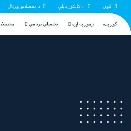
لټون
د کانکور پایلې
د محصلانو پورتال
کور پاڼه
زموږ په اړه
تحصيلي برنامې
محصلان