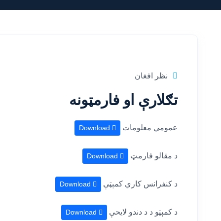
نظر افغان
تګلارې او فارمټونه
عمومي معلومات
Download
د مقالو فارمټ
Download
د کنفرانس کاري کمېټې
Download
د کمېټو د د دندو لايحې
Download