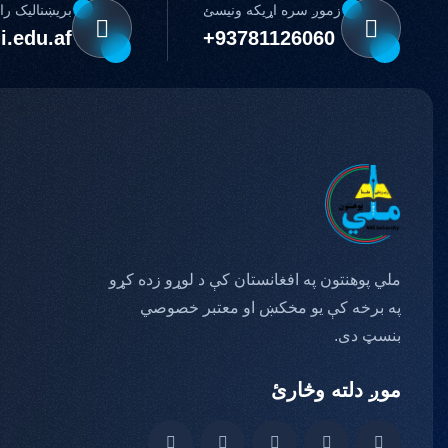
زموږ سره اړیکه ونیسئ
بریښنالیک را
i.edu.af
+93781126060
ملي پوهنتون په افغانستان کې د لوړو زده کړو
په برخه کې یو مخکښ او معتبر خصوصي
بنسټ دی.
موږ دلته وڅارئ