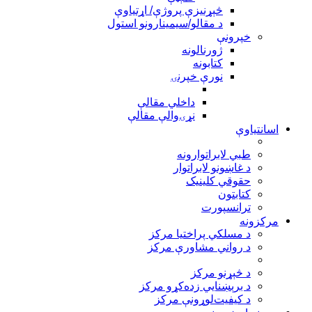
څېړنيزې پروژې/ اړتياوې
د مقالو/سیمینارونو استول
خپرونې
ژورنالونه
کتابونه
نورې خپرنۍ
داخلي مقالې
نړۍوالې مقالې
اسانتیاوې
طبي لابراتوارونه
د غاښونو لابراتوار
حقوقي کلينيک
کتابتون
ترانسپورت
مرکزونه
د مسلکي پراختيا مرکز
د رواني مشاورې مرکز
د څېړنو مرکز
د برېښنايي زده‌کړو مرکز
د کيفيت‌لوړونې مرکز