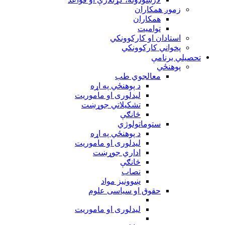
زموږ همکاران
همکاران
توامیت
استادان او کارکوونکي
پخواني کارکوونکي
تحصيلي برنامې
پوهنځي
معالجوي طب
د پوهنځي په اړه
ليدلوری او ماموريت
تشکیلاتي جوړښت
څانګې
ستوماتولوژي
د پوهنځي په اړه
ليدلوری او ماموريت
اداري جوړښت
څانګې
نصاب
ښوونيز مواد
حقوق او سیاسی علوم
ليدلوری او ماموريت