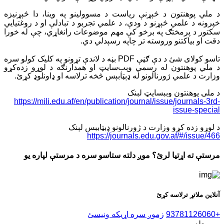
د ملي پوهنتون د څېړنې ریاست د مسوولينو په وينا، دا څېړنيزه
خپرونه د علمي څېړنو د ودې، د علمي تجربو د تبادلې او د روغتیايي
سکتور د پرمختګ په برخو کې مهم موضوعات رانغاړي، چې له خورا
دقت او بياکتنو وروسته تر چاپه رسېدلي دي
.
تاسو کولای شئ د دې ګڼې
PDF
بڼه د لاندې تړونو په کلیک کولو سره
د ملي پوهنتون له رسمي وېب‌سایټ او همدارنګه د لوړو زده‌کړو
وزارت د علمي ژورنالونو له ډېټابېس څخه ترلاسه او ډاونلوډ کړئ
.
د ملي پوهنتون وېبسايټ لېنک
https://mili.edu.af/en/publication/journal/issue/journals-3rd-
issu
e-special
د لوړو زده کړو وزارت د ژورنالونو ډېټابېس لېنک
https://journals.edu.gov.af/#/issue/466
مرستې ته اړتیا لرئ؟ موږ دلته ستاسو سره د مرستې لپاره یو
آنلاین ملاتړ ترلاسه کړئ
+93781126060
زموږ سره اړیکه ونیسئ
مربوطه