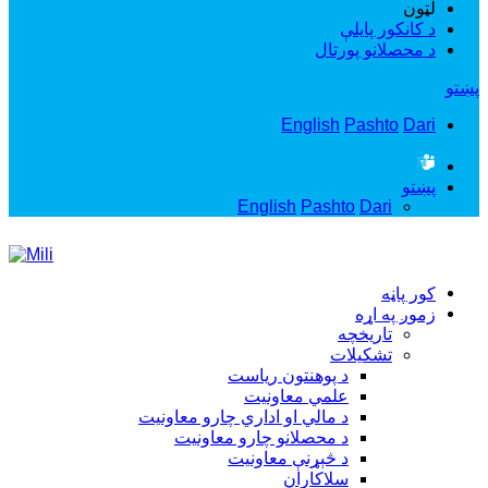
لټون
د کانکور پایلې
د محصلانو پورتال
پښتو
English
Pashto
Dari
پښتو
English
Pashto
Dari
کور پاڼه
زموږ په اړه
تاریخچه
تشکيلات
د پوهنتون رياست
علمي معاونيت
د مالي او اداري چارو معاونيت
د محصلانو چارو معاونيت
د څېړنې معاونيت
سلاکاران