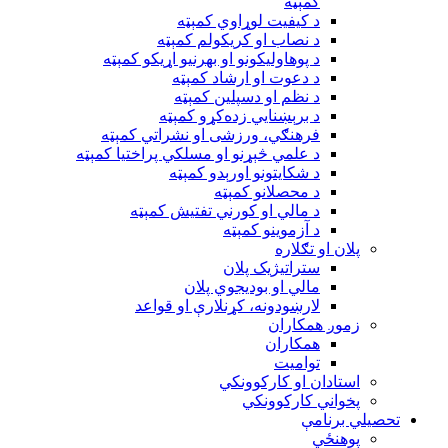
کمېټه
د کيفيت لوړاوي کمېټه
د نصاب او کريکولم کمېټه
د پوهاوليکونو او بهرنيو اړيکو کمېټه
د دعوت او ارشاد کمېټه
د نظم او دسپلين کمېټه
د برېښنايي زده‌کړو کمېټه
فرهنګي، ورزشی او نشراتي کمېټه
د علمي څېړنو او مسلکي پراختيا کمېټه
د شکايتونو اورېدو کمېټه
د محصلانو کمېټه
د مالي او کورني تفتيش کمېټه
د آزموينو کمېټه
پلان او تګلاره
ستراتيژيک پلان
مالي او بوديجوي پلان
لارښودونه، کړنلارې او قواعد
زموږ همکاران
همکاران
توامیت
استادان او کارکوونکي
پخواني کارکوونکي
تحصيلي برنامې
پوهنځي