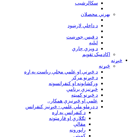
سکالرشیپ
بهرني محصلان
د داخلې لارښود
د فیس جوړښت
ليليه
د ویزې چارې
اکاډميک تقويم
څېړنه
څېړنه
د څېړنې او علمي مجلې رياست په اړه
د څېړنو مرکز
ورکشاپونه او کنفرانسونه
څېړنيزې برنامې
د څېړنو کمېټه
علمي او څېړنيزې همکارۍ
د درملو ملي علمي - څېړنيز کنفرانس
د کنفرانس په اړه
تګلارې او فارمټونه
مقالې
راپورونه
کمېټې