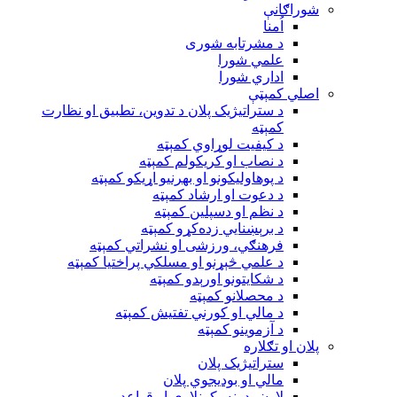
شوراګانې
اُمنا
د مشرتابه شوری
علمي شورا
اداري شورا
اصلي کمېټې
د ستراتيژيک پلان د تدوين، تطبيق او نظارت
کمېټه
د کيفيت لوړاوي کمېټه
د نصاب او کريکولم کمېټه
د پوهاوليکونو او بهرنيو اړيکو کمېټه
د دعوت او ارشاد کمېټه
د نظم او دسپلين کمېټه
د برېښنايي زده‌کړو کمېټه
فرهنګي، ورزشی او نشراتي کمېټه
د علمي څېړنو او مسلکي پراختيا کمېټه
د شکايتونو اورېدو کمېټه
د محصلانو کمېټه
د مالي او کورني تفتيش کمېټه
د آزموينو کمېټه
پلان او تګلاره
ستراتيژيک پلان
مالي او بوديجوي پلان
لارښودونه، کړنلارې او قواعد