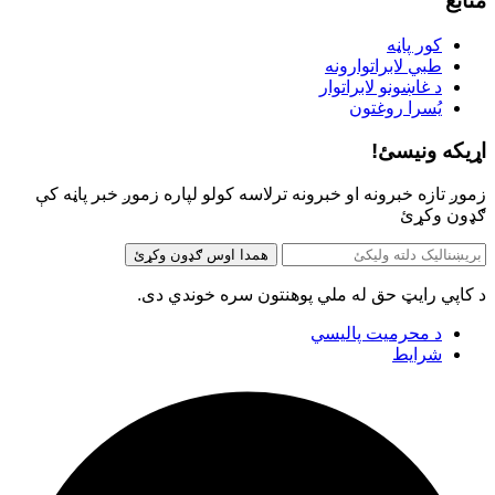
منابع
کور پاڼه
طبي لابراتوارونه
د غاښونو لابراتوار
یُسرا روغتون
اړیکه ونیسئ!
زموږ تازه خبرونه او خبرونه ترلاسه کولو لپاره زموږ خبر پاڼه کې
ګډون وکړئ
همدا اوس ګډون وکړئ
د کاپي رایټ حق له ملي پوهنتون سره خوندي دی.
د محرمیت پالیسي
شرایط