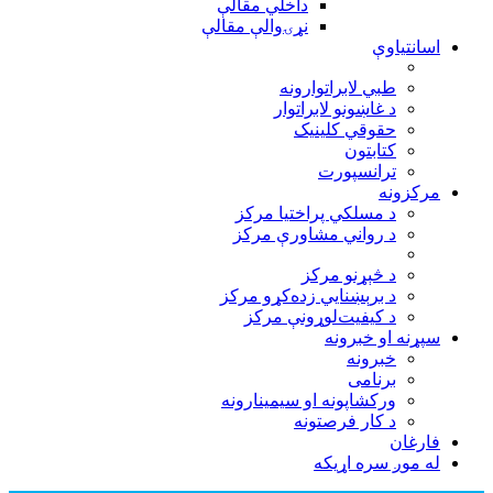
داخلي مقالې
نړۍوالې مقالې
اسانتیاوې
طبي لابراتوارونه
د غاښونو لابراتوار
حقوقي کلينيک
کتابتون
ترانسپورت
مرکزونه
د مسلکي پراختيا مرکز
د رواني مشاورې مرکز
د څېړنو مرکز
د برېښنايي زده‌کړو مرکز
د کيفيت‌لوړونې مرکز
سپړنه او خبرونه
خبرونه
برنامی
ورکشاپونه او سيمينارونه
د کار فرصتونه
فارغان
له موږ سره اړيکه