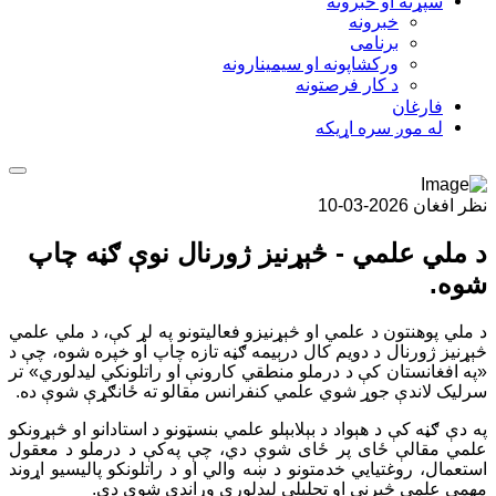
سپړنه او خبرونه
خبرونه
برنامی
ورکشاپونه او سيمينارونه
د کار فرصتونه
فارغان
له موږ سره اړيکه
نظر افغان
2026-03-10
د ملي علمي - څېړنیز ژورنال نوې ګڼه چاپ
شوه.
د ملي پوهنتون د علمي او څېړنیزو فعالیتونو په لړ کې، د ملي علمي
څېړنیز ژورنال د دويم کال درېيمه ګڼه تازه چاپ او خپره شوه، چې د
«په افغانستان کې د درملو منطقي کارونې او راتلونکي ليدلوري» تر
سرلیک لاندې جوړ شوي علمي کنفرانس مقالو ته ځانګړې شوې ده
.
په دې ګڼه کې د هېواد د بېلابېلو علمي بنسټونو د استادانو او څېړونکو
علمي مقالې ځای پر ځای شوې دي، چې په‌کې د درملو د معقول
استعمال، روغتیايي خدمتونو د ښه والي او د راتلونکو پاليسيو اړوند
مهمې علمي څېړنې او تحلیلي لیدلوري وړاندې شوي دي
.