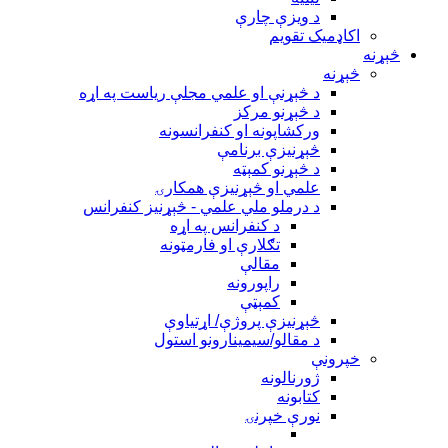
د ویزې چارې
اکاډميک تقويم
څېړنه
څېړنه
د څېړنې او علمي مجلې رياست په اړه
د څېړنو مرکز
ورکشاپونه او کنفرانسونه
څېړنيزې برنامې
د څېړنو کمېټه
علمي او څېړنيزې همکارۍ
د درملو ملي علمي - څېړنيز کنفرانس
د کنفرانس په اړه
تګلارې او فارمټونه
مقالې
راپورونه
کمېټې
څېړنيزې پروژې/ اړتياوې
د مقالو/سیمینارونو استول
خپرونې
ژورنالونه
کتابونه
نورې خپرنۍ