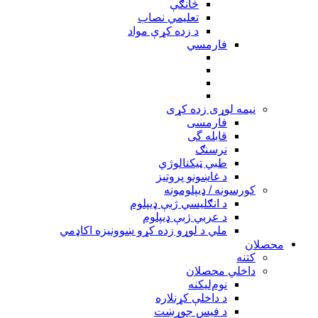
څانګې
تعلیمي نصاب
د زده کړې مواد
فارمسي
نیمه لوړی زده کړی
فارمسی
قابله گی
نرسنګ
طبي ټیکنالوژي
د غاښونو پروتیز
کورسونه / ډیپلومونه
د انګلیسي ژبې ډیپلوم
د عربي ژبې ډیپلوم
ملي د لوړو زده کړو ښوونیزه اکاډمي
محصلان
کتنه
داخلي محصلان
نوم‌ليکنه
د داخلې کړنلاره
د فیس جوړښت