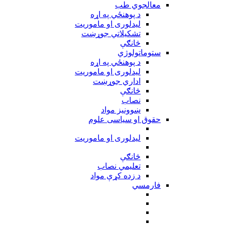
معالجوي طب
د پوهنځي په اړه
ليدلوری او ماموريت
تشکیلاتي جوړښت
څانګې
ستوماتولوژي
د پوهنځي په اړه
ليدلوری او ماموريت
اداري جوړښت
څانګې
نصاب
ښوونيز مواد
حقوق او سیاسی علوم
ليدلوری او ماموريت
څانګې
تعلیمي نصاب
د زده کړې مواد
فارمسي