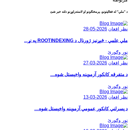
د "ملي" له فعاليتونو، پرمختګونو او لاسته‌راوړنو دلته خبر شئ
نظر افغان
2026-05-28
ملي علمي - څېړنيز ژورنال د ROOTINDEXING په نړ...
نور وګورئ
نظر افغان
2026-03-27
د متفرقه کانکور آزموينه واخېستل شوه....
نور وګورئ
نظر افغان
2026-03-13
د پسرلني کانکور عمومي آزموينه واخېستل شوه....
نور وګورئ