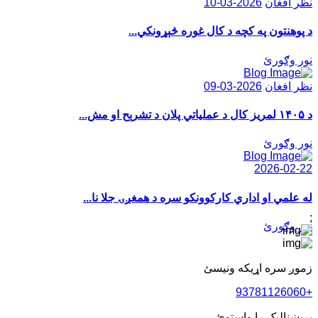
نظر افغان
2026-03-10
د پوهنتون په کچه د کال غوره څېړونکي...
نور وګورئ
نظر افغان
2026-03-09
د ۱۴۰۵ لمريز کال د عملياتي پلان د تشرېح او مش...
نور وګورئ
2026-02-22
له علمي او اداري کارکوونکو سره د همغږۍ جلا نا...
;
نور وګورئ
زموږ سره اړیکه ونیسئ
+93781126060
بریښنالیک را واستوئ