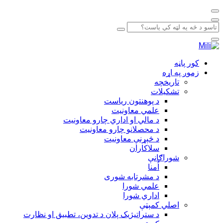
کور پاڼه
زموږ په اړه
تاریخچه
تشکيلات
د پوهنتون رياست
علمي معاونيت
د مالي او اداري چارو معاونيت
د محصلانو چارو معاونيت
د څېړنې معاونيت
سلاکاران
شوراګانې
اُمنا
د مشرتابه شوری
علمي شورا
اداري شورا
اصلي کمېټې
د ستراتيژيک پلان د تدوين، تطبيق او نظارت