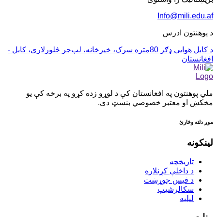
Info@mili.edu.af
د پوهنتون ادرس
د کابل هوايي ډګر 80متره سرک، خيرخانه، لب‌جر څلورلاری، کابل -
افغانستان
ملي پوهنتون په افغانستان کې د لوړو زده کړو په برخه کې یو
مخکښ او معتبر خصوصي بنسټ دی.
موږ دلته وڅارئ
لینکونه
تاریخچه
د داخلې کړنلاره
د فیس جوړښت
سکالرشیپ
ليليه