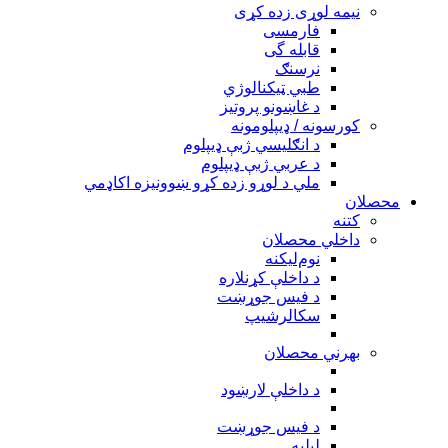
نیمه لوړی زده کړی
فارمسی
قابله گی
نرسنګ
طبي ټیکنالوژي
د غاښونو پروتیز
کورسونه / ډیپلومونه
د انګلیسي ژبې ډیپلوم
د عربي ژبې ډیپلوم
ملي د لوړو زده کړو ښوونیزه اکاډمي
محصلان
کتنه
داخلي محصلان
نوم‌ليکنه
د داخلې کړنلاره
د فیس جوړښت
سکالرشیپ
بهرني محصلان
د داخلې لارښود
د فیس جوړښت
ليليه